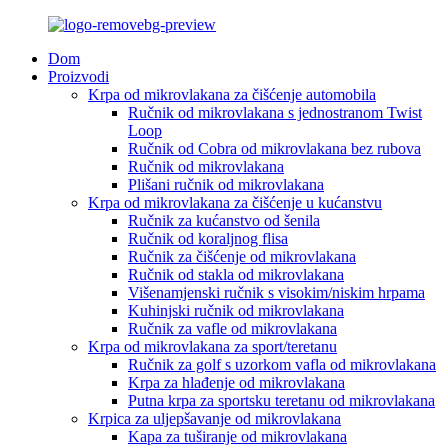
Dom
Proizvodi
Krpa od mikrovlakana za čišćenje automobila
Ručnik od mikrovlakana s jednostranom Twist
Loop
Ručnik od Cobra od mikrovlakana bez rubova
Ručnik od mikrovlakana
Plišani ručnik od mikrovlakana
Krpa od mikrovlakana za čišćenje u kućanstvu
Ručnik za kućanstvo od šenila
Ručnik od koraljnog flisa
Ručnik za čišćenje od mikrovlakana
Ručnik od stakla od mikrovlakana
Višenamjenski ručnik s visokim/niskim hrpama
Kuhinjski ručnik od mikrovlakana
Ručnik za vafle od mikrovlakana
Krpa od mikrovlakana za sport/teretanu
Ručnik za golf s uzorkom vafla od mikrovlakana
Krpa za hlađenje od mikrovlakana
Putna krpa za sportsku teretanu od mikrovlakana
Krpica za uljepšavanje od mikrovlakana
Kapa za tuširanje od mikrovlakana