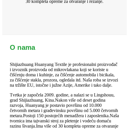
30 kompleta opreme za otvaranje i rezanje.
O nama
Shijiazhuang Huanyang Textile je profesionalni proizvođač
i izvoznik proizvoda od mikrovlakana koji se koriste u
čišćenju doma i kuhinje, za čišćenje automobila i bicikala,
za čišćenje stakla, prozora, ogledala itd. Naša roba se izvozi
na tržište EU, istočne i južne Azije, Amerike i tako dalje.
Tvrtka je započela 2009. godine, a nalazi se u Lingshouu,
grad Shijiazhuang, Kina.Nakon više od deset godina
razvoja, Huanyang je postavio površinu od 10.000
četvornih metara i građevinsku površinu od 5.000 četvornih
metara.Postoji 150 postojećih menadžera i zaposlenika.Naša
tvornica ima tajvanski stroj za pletenje i vodeću domaću
razinu šivanja.Ima više od 30 kompleta opreme za otvaranje