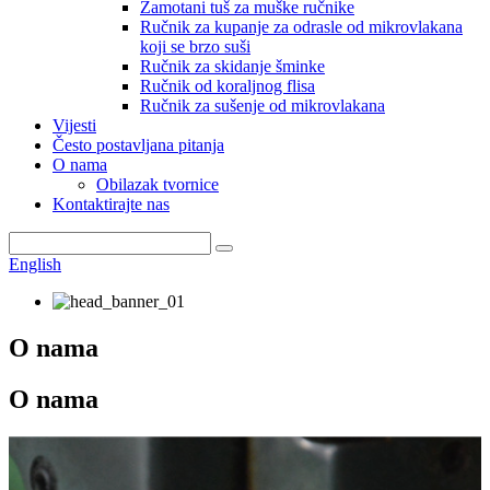
Zamotani tuš za muške ručnike
Ručnik za kupanje za odrasle od mikrovlakana
koji se brzo suši
Ručnik za skidanje šminke
Ručnik od koraljnog flisa
Ručnik za sušenje od mikrovlakana
Vijesti
Često postavljana pitanja
O nama
Obilazak tvornice
Kontaktirajte nas
English
O nama
O nama