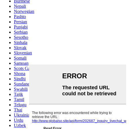
Burmese
Nepali
Norwegian
Pashto
Persian
Punjabi
Serbian
Sesotho
Sinhala
Slovak
Slovenian
Somali
Samoan
Scots Gaelic
Shona
Sindhi
Sundanese
Swahili
Tajik
Tamil
Telugu
Thai
Ukrainian
Urdu
Uzbek