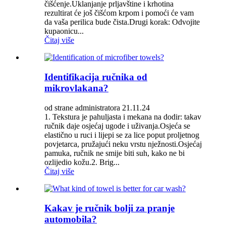
čišćenje.Uklanjanje prljavštine i krhotina
rezultirat će još čišćom krpom i pomoći će vam
da vaša perilica bude čista.Drugi korak: Odvojite
kupaonicu...
Čitaj više
Identifikacija ručnika od
mikrovlakana?
od strane administratora 21.11.24
1. Tekstura je pahuljasta i mekana na dodir: takav
ručnik daje osjećaj ugode i uživanja.Osjeća se
elastično u ruci i lijepi se za lice poput proljetnog
povjetarca, pružajući neku vrstu nježnosti.Osjećaj
pamuka, ručnik ne smije biti suh, kako ne bi
ozlijedio kožu.2. Brig...
Čitaj više
Kakav je ručnik bolji za pranje
automobila?