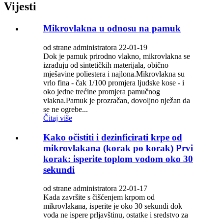
Vijesti
Mikrovlakna u odnosu na pamuk
od strane administratora 22-01-19
Dok je pamuk prirodno vlakno, mikrovlakna se
izrađuju od sintetičkih materijala, obično
mješavine poliestera i najlona.Mikrovlakna su
vrlo fina - čak 1/100 promjera ljudske kose - i
oko jedne trećine promjera pamučnog
vlakna.Pamuk je prozračan, dovoljno nježan da
se ne ogrebe...
Čitaj više
Kako očistiti i dezinficirati krpe od
mikrovlakana (korak po korak) Prvi
korak: isperite toplom vodom oko 30
sekundi
od strane administratora 22-01-17
Kada završite s čišćenjem krpom od
mikrovlakana, isperite je oko 30 sekundi dok
voda ne ispere prljavštinu, ostatke i sredstvo za