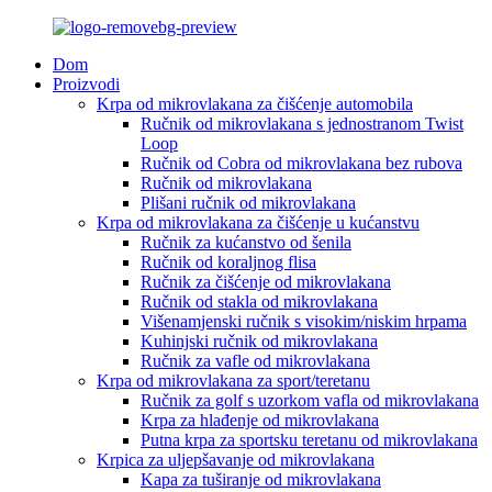
Dom
Proizvodi
Krpa od mikrovlakana za čišćenje automobila
Ručnik od mikrovlakana s jednostranom Twist
Loop
Ručnik od Cobra od mikrovlakana bez rubova
Ručnik od mikrovlakana
Plišani ručnik od mikrovlakana
Krpa od mikrovlakana za čišćenje u kućanstvu
Ručnik za kućanstvo od šenila
Ručnik od koraljnog flisa
Ručnik za čišćenje od mikrovlakana
Ručnik od stakla od mikrovlakana
Višenamjenski ručnik s visokim/niskim hrpama
Kuhinjski ručnik od mikrovlakana
Ručnik za vafle od mikrovlakana
Krpa od mikrovlakana za sport/teretanu
Ručnik za golf s uzorkom vafla od mikrovlakana
Krpa za hlađenje od mikrovlakana
Putna krpa za sportsku teretanu od mikrovlakana
Krpica za uljepšavanje od mikrovlakana
Kapa za tuširanje od mikrovlakana