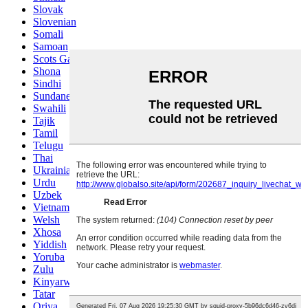
Slovak
Slovenian
Somali
Samoan
Scots Gaelic
Shona
Sindhi
Sundanese
Swahili
Tajik
Tamil
Telugu
Thai
Ukrainian
Urdu
Uzbek
Vietnamese
Welsh
Xhosa
Yiddish
Yoruba
Zulu
Kinyarwanda
Tatar
Oriya