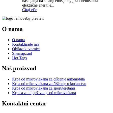
nastojanja da smanji emisije ugljika i nedostatka
električne energije...
Čitaj više
O nama
O nama
Kontaktirajte nas
Obilazak tvornice
Sitemap.xml
Hot Tags
Naš proizvod
Krpa od mikrovlakana za čišćenje automobila
Krpa od mikrovlakana za čišćenje u kućanstvu
Krpa od mikrovlakana za sport/teretanu
Krpica za uljepšavanje od mikrovlakana
Kontaktni centar