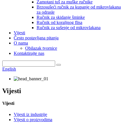
Zamotani tuš za muške ručnike
Brzosušeći ručnik za kupanje od mikrovlakana
za odrasle
Ručnik za skidanje šminke
Ručnik od koraljnog flisa
Ručnik za sušenje od mikrovlakana
Vijesti
Često postavljana pitanja
O nama
Obilazak tvornice
Kontaktirajte nas
English
Vijesti
Vijesti
Vijesti iz industrije
Vijesti o proizvodima