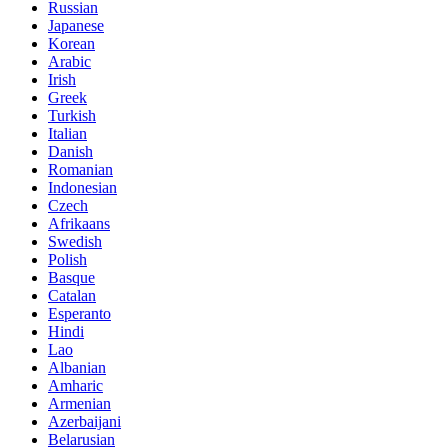
Russian
Japanese
Korean
Arabic
Irish
Greek
Turkish
Italian
Danish
Romanian
Indonesian
Czech
Afrikaans
Swedish
Polish
Basque
Catalan
Esperanto
Hindi
Lao
Albanian
Amharic
Armenian
Azerbaijani
Belarusian