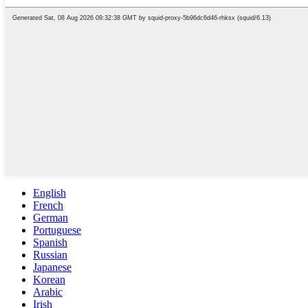
English
French
German
Portuguese
Spanish
Russian
Japanese
Korean
Arabic
Irish