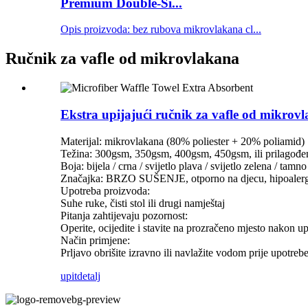
Premium Double-Si...
Opis proizvoda: bez rubova mikrovlakana cl...
Ručnik za vafle od mikrovlakana
Ekstra upijajući ručnik za vafle od mikrov
Materijal: mikrovlakana (80% poliester + 20% poliamid)
Težina: 300gsm, 350gsm, 400gsm, 450gsm, ili prilagođe
Boja: bijela / crna / svijetlo plava / svijetlo zelena / tamn
Značajka: BRZO SUŠENJE, otporno na djecu, hipoalerg
Upotreba proizvoda:
Suhe ruke, čisti stol ili drugi namještaj
Pitanja zahtijevaju pozornost:
Operite, ocijedite i stavite na prozračeno mjesto nakon u
Način primjene:
Prljavo obrišite izravno ili navlažite vodom prije upotreb
upit
detalj