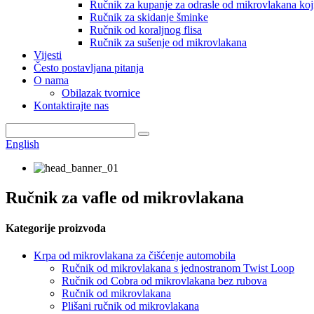
Ručnik za kupanje za odrasle od mikrovlakana koji
Ručnik za skidanje šminke
Ručnik od koraljnog flisa
Ručnik za sušenje od mikrovlakana
Vijesti
Često postavljana pitanja
O nama
Obilazak tvornice
Kontaktirajte nas
English
Ručnik za vafle od mikrovlakana
Kategorije proizvoda
Krpa od mikrovlakana za čišćenje automobila
Ručnik od mikrovlakana s jednostranom Twist Loop
Ručnik od Cobra od mikrovlakana bez rubova
Ručnik od mikrovlakana
Plišani ručnik od mikrovlakana