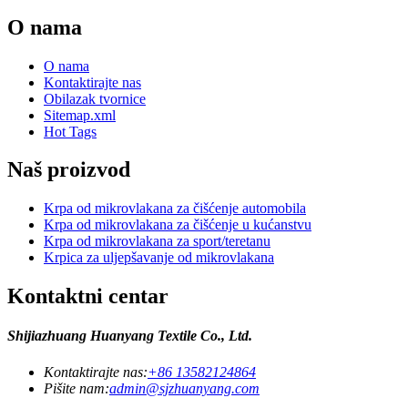
O nama
O nama
Kontaktirajte nas
Obilazak tvornice
Sitemap.xml
Hot Tags
Naš proizvod
Krpa od mikrovlakana za čišćenje automobila
Krpa od mikrovlakana za čišćenje u kućanstvu
Krpa od mikrovlakana za sport/teretanu
Krpica za uljepšavanje od mikrovlakana
Kontaktni centar
Shijiazhuang Huanyang Textile Co., Ltd.
Kontaktirajte nas:
+86 13582124864
Pišite nam:
admin@sjzhuanyang.com