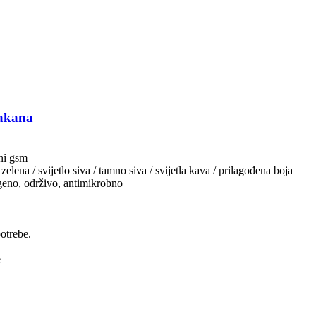
lakana
ni gsm
o zelena / svijetlo siva / tamno siva / svijetla kava / prilagođena boja
eno, održivo, antimikrobno
potrebe.
e