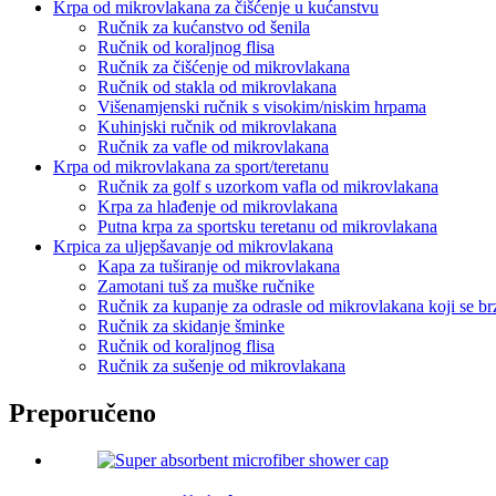
Krpa od mikrovlakana za čišćenje u kućanstvu
Ručnik za kućanstvo od šenila
Ručnik od koraljnog flisa
Ručnik za čišćenje od mikrovlakana
Ručnik od stakla od mikrovlakana
Višenamjenski ručnik s visokim/niskim hrpama
Kuhinjski ručnik od mikrovlakana
Ručnik za vafle od mikrovlakana
Krpa od mikrovlakana za sport/teretanu
Ručnik za golf s uzorkom vafla od mikrovlakana
Krpa za hlađenje od mikrovlakana
Putna krpa za sportsku teretanu od mikrovlakana
Krpica za uljepšavanje od mikrovlakana
Kapa za tuširanje od mikrovlakana
Zamotani tuš za muške ručnike
Ručnik za kupanje za odrasle od mikrovlakana koji se br
Ručnik za skidanje šminke
Ručnik od koraljnog flisa
Ručnik za sušenje od mikrovlakana
Preporučeno