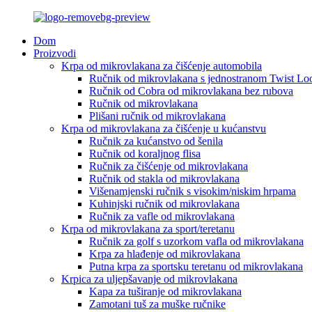
Dom
Proizvodi
Krpa od mikrovlakana za čišćenje automobila
Ručnik od mikrovlakana s jednostranom Twist Lo
Ručnik od Cobra od mikrovlakana bez rubova
Ručnik od mikrovlakana
Plišani ručnik od mikrovlakana
Krpa od mikrovlakana za čišćenje u kućanstvu
Ručnik za kućanstvo od šenila
Ručnik od koraljnog flisa
Ručnik za čišćenje od mikrovlakana
Ručnik od stakla od mikrovlakana
Višenamjenski ručnik s visokim/niskim hrpama
Kuhinjski ručnik od mikrovlakana
Ručnik za vafle od mikrovlakana
Krpa od mikrovlakana za sport/teretanu
Ručnik za golf s uzorkom vafla od mikrovlakana
Krpa za hlađenje od mikrovlakana
Putna krpa za sportsku teretanu od mikrovlakana
Krpica za uljepšavanje od mikrovlakana
Kapa za tuširanje od mikrovlakana
Zamotani tuš za muške ručnike